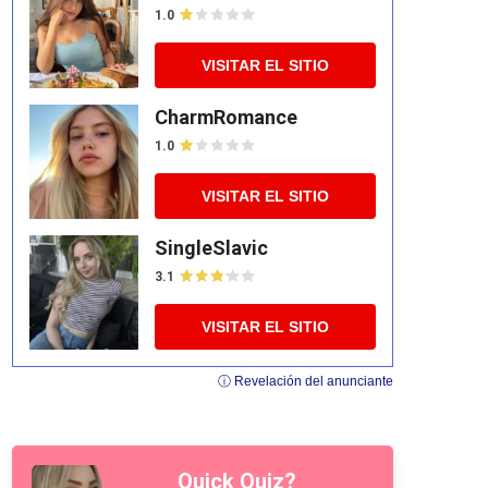
1.0
VISITAR EL SITIO
CharmRomance
1.0
VISITAR EL SITIO
SingleSlavic
3.1
VISITAR EL SITIO
ⓘ Revelación del anunciante
Quick Quiz?