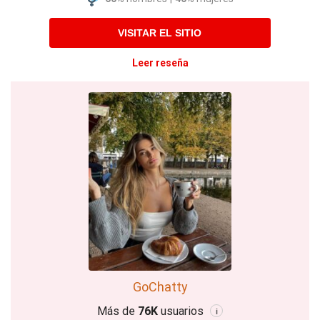
VISITAR EL SITIO
Leer reseña
GoChatty
Más de
76K
usuarios
i