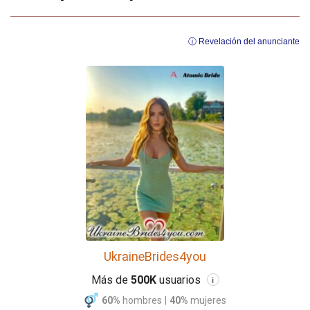
ⓘ Revelación del anunciante
UkraineBrides4you
Más de
500K
usuarios
i
60%
hombres
|
40%
mujeres