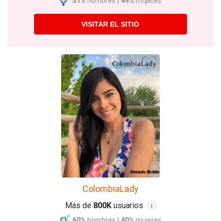
51%
hombres
|
49%
mujeres
VISITAR EL SITIO
ColombiaLady
Más de
800K
usuarios
i
60%
hombres
|
40%
mujeres