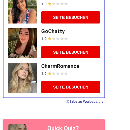
1.0
SEITE BESUCHEN
GoChatty
1.0
SEITE BESUCHEN
CharmRomance
1.0
SEITE BESUCHEN
ⓘ Infos zu Werbepartner
Quick Quiz?