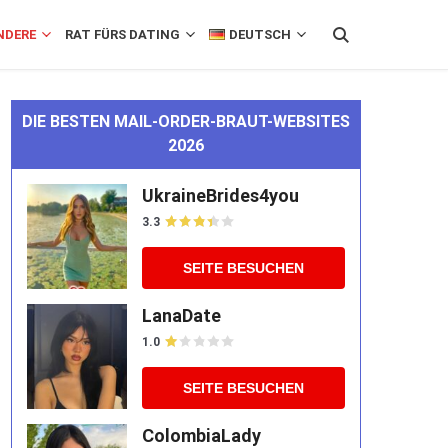
NDERE
RAT FÜRS DATING
DEUTSCH
DIE BESTEN MAIL-ORDER-BRAUT-WEBSITES
2026
UkraineBrides4you
3.3
SEITE BESUCHEN
LanaDate
1.0
SEITE BESUCHEN
ColombiaLady