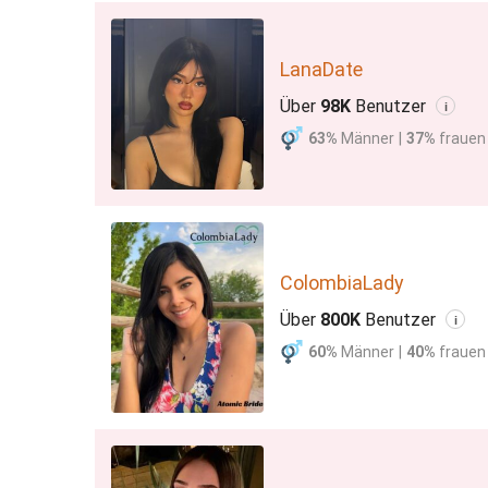
LanaDate
Über
98K
Benutzer
i
63%
Männer
|
37%
frauen
ColombiaLady
Über
800K
Benutzer
i
60%
Männer
|
40%
frauen