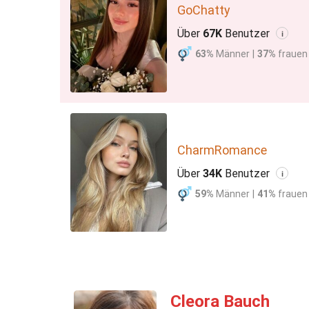
GoChatty
Über
67K
Benutzer
i
63%
Männer
|
37%
frauen
CharmRomance
Über
34K
Benutzer
i
59%
Männer
|
41%
frauen
Cleora Bauch