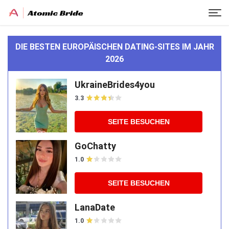
DIE BESTEN EUROPÄISCHEN DATING-SITES IM JAHR
2026
UkraineBrides4you
3.3
SEITE BESUCHEN
GoChatty
1.0
SEITE BESUCHEN
LanaDate
1.0