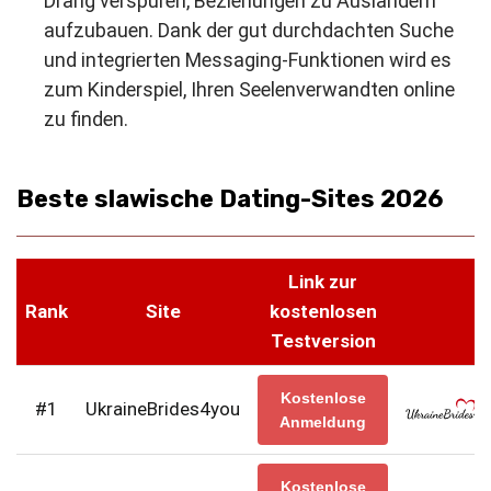
Drang verspüren, Beziehungen zu Ausländern
aufzubauen. Dank der gut durchdachten Suche
und integrierten Messaging-Funktionen wird es
zum Kinderspiel, Ihren Seelenverwandten online
zu finden.
Beste slawische Dating-Sites 2026
Link zur
Rank
Site
kostenlosen
Testversion
Kostenlose
#1
UkraineBrides4you
Anmeldung
Kostenlose