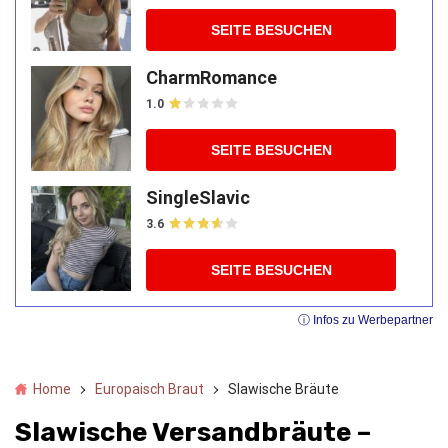
SEITE BESUCHEN
CharmRomance
1.0
SEITE BESUCHEN
SingleSlavic
3.6
SEITE BESUCHEN
ⓘ Infos zu Werbepartner
Home
Europaisch Braut
Slawische Bräute
Slawische Versandbräute –