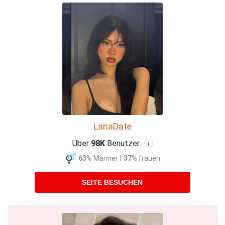
LanaDate
Über
98K
Benutzer
i
63%
Männer
|
37%
frauen
SEITE BESUCHEN