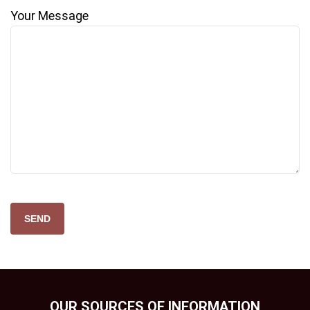
Your Message
Please
leave
this
field
empty.
OUR SOURCES OF INFORMATION