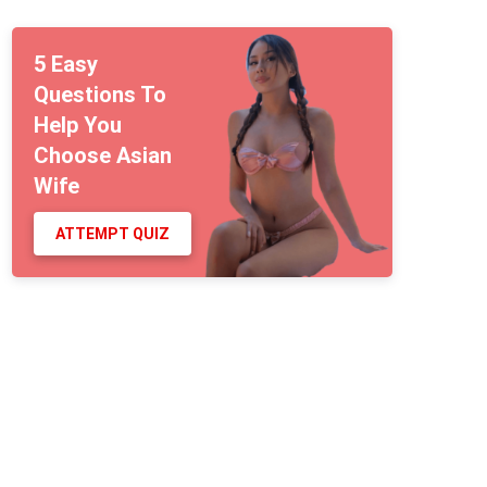
5 Easy
Questions To
Help You
Choose Asian
Wife
ATTEMPT QUIZ