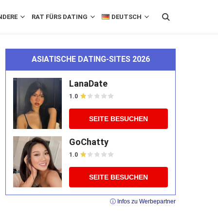
NDERE
RAT FÜRS DATING
DEUTSCH
ASIATISCHE DATING-SITES 2026
LanaDate
1.0
SEITE BESUCHEN
GoChatty
1.0
SEITE BESUCHEN
ⓘ Infos zu Werbepartner