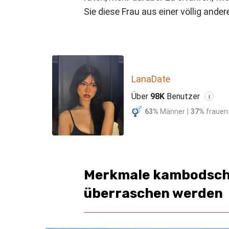
Sie diese Frau aus einer völlig and
LanaDate
Über
98K
Benutzer
i
63%
Männer
|
37%
frauen
Merkmale kambodscha
überraschen werden