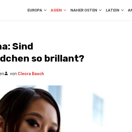
EUROPA
ASIEN
NAHER OSTEN
LATEIN
A
a: Sind
chen so brillant?
sen
von
Cleora Bauch