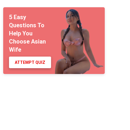
5 Easy
Questions To
Help You
Choose Asian
Wife
ATTEMPT QUIZ