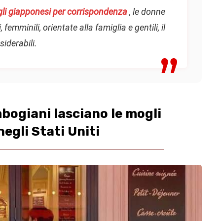
gli giapponesi per corrispondenza
, le donne
mminili, orientate alla famiglia e gentili, il
iderabili.
bogiani lasciano le mogli
egli Stati Uniti