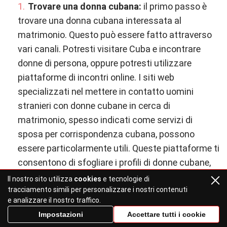
Trovare una donna cubana:
il primo passo è
trovare una donna cubana interessata al
matrimonio. Questo può essere fatto attraverso
vari canali. Potresti visitare Cuba e incontrare
donne di persona, oppure potresti utilizzare
piattaforme di incontri online. I siti web
specializzati nel mettere in contatto uomini
stranieri con donne cubane in cerca di
matrimonio, spesso indicati come servizi di
sposa per corrispondenza cubana, possono
essere particolarmente utili. Queste piattaforme ti
consentono di sfogliare i profili di donne cubane,
comunicare con loro e costruire relazioni.
Il nostro sito utilizza
cookies
e tecnologie di
tracciamento simili per personalizzare i nostri contenuti
Costruisci una relazione:
una volta che hai
e analizzare il nostro traffico.
incontrato una donna cubana che ti interessa, il
Impostazioni
Accettare tutti i cookie
passo successivo è costruire una relazione con