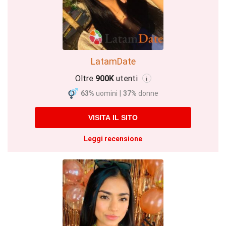
LatamDate
Oltre
900K
utenti
i
63%
uomini
|
37%
donne
VISITA IL SITO
Leggi recensione