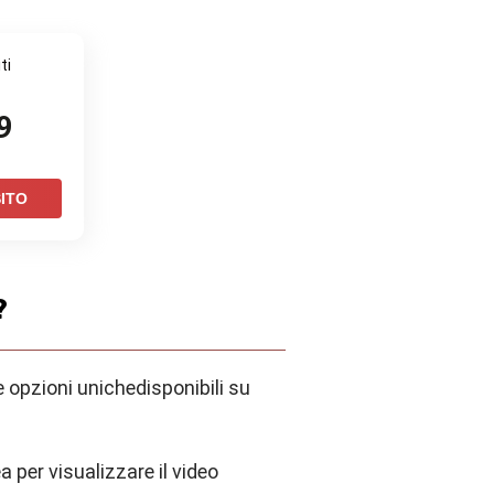
ti
9
SITO
?
e
opzioni
uniche
disponibili su
a per visualizzare il video