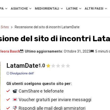
PA
ASIATICHE
MEDIORIENTALI
LATINE
ALTRI PAESI
 Sites
Recensione del sito di incontri LatamDate
ione del sito di incontri La
leora Bauch
Ultimo aggiornamento:
Ottobre 31, 2023
5 minuti d
LatamDate
1.0
ⓘ Divulgazione dell'
Gli utenti scelgono questo sito per:
CamShare e telefonate
Voucher gratuiti per inviare messaggi
Rispondi alle mail degli ammiratori