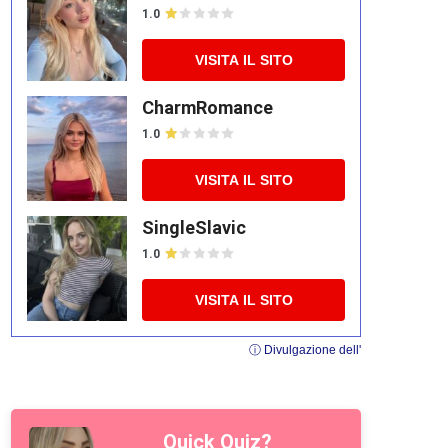
1.0
VISITA IL SITO
CharmRomance
1.0
VISITA IL SITO
SingleSlavic
1.0
VISITA IL SITO
ⓘ Divulgazione dell'
Quick Quiz?