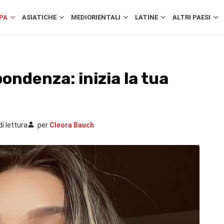
PA
ASIATICHE
MEDIORIENTALI
LATINE
ALTRI PAESI
ondenza: inizia la tua
di lettura
per
Cleora Bauch