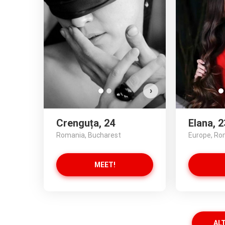
Crenguța h
Vuoi g
VISUALIZ
›
Crenguța, 24
Elana, 2
Romania, Bucharest
Europe, Ro
MEET!
ALT