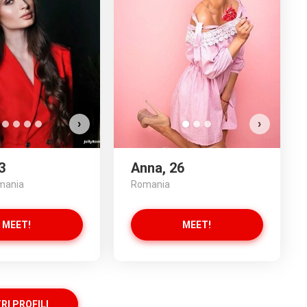
a altre foto!
uardare?
ZA LE FOTO
›
›
3
Anna, 26
mania
Romania
MEET!
MEET!
RI PROFILI