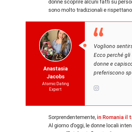
donne scoprire alcuni fatti su person
sono molto tradizionali e rispettano i
Vogliono sentirsi
Ecco perché gli 
donne e capisco
Anastasia
preferiscono s
Jacobs
Atomic Dating
Expert
Sorprendentemente,
in Romania il 
Al giorno d’oggi, le donne locali in