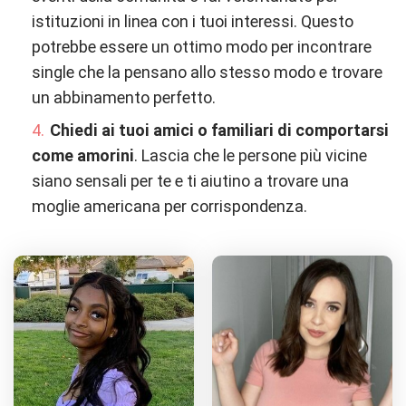
istituzioni in linea con i tuoi interessi. Questo
potrebbe essere un ottimo modo per incontrare
single che la pensano allo stesso modo e trovare
un abbinamento perfetto.
Chiedi ai tuoi amici o familiari di comportarsi
come amorini
. Lascia che le persone più vicine
siano sensali per te e ti aiutino a trovare una
moglie americana per corrispondenza.
not