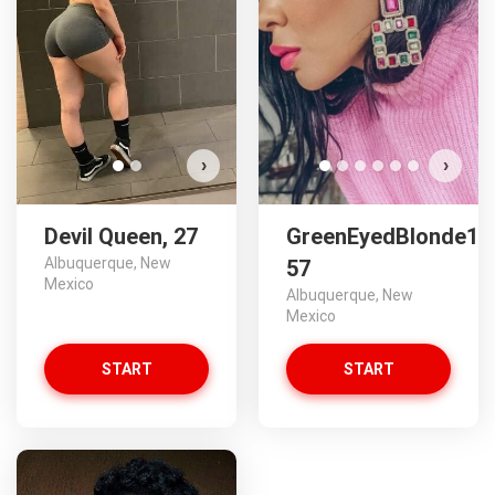
Vuoi guardare?
VISUALIZZA LE FOTO
›
›
Devil Queen, 27
GreenEyedBlonde1,
Albuquerque, New
57
Mexico
Albuquerque, New
Mexico
START
START