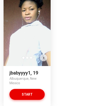
j
›
jbabyyyy1, 19
Albuquerque, New
Mexico
START