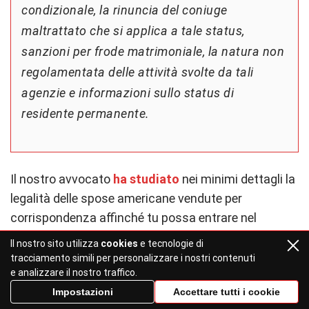
condizionale, la rinuncia del coniuge
maltrattato che si applica a tale status,
sanzioni per frode matrimoniale, la natura non
regolamentata delle attività svolte da tali
agenzie e informazioni sullo status di
residente permanente.
Il nostro avvocato
ha studiato
nei minimi dettagli la
legalità delle spose americane vendute per
corrispondenza affinché tu possa entrare nel
settore senza problemi. Gli Stati Uniti hanno
Il nostro sito utilizza
cookies
e tecnologie di
un’industria significativa per le “spose per
tracciamento simili per personalizzare i nostri contenuti
e analizzare il nostro traffico.
corrispondenza”, con circa 200 aziende che operano
Impostazioni
Accettare tutti i cookie
nel paese. Ogni anno, si stima che tra i 2.000 e i