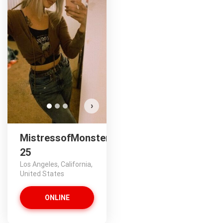
Mis
›
MistressofMonsters,
25
Los Angeles, California,
United States
ONLINE