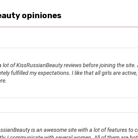
eauty opiniones
a lot of KissRussianBeauty reviews before joining the site. 
ely fulfilled my expectations. I like that all girls are active
ere.
ssianBeauty is an awesome site with a lot of features to c
tly, I communicate with several women. All of them are hot