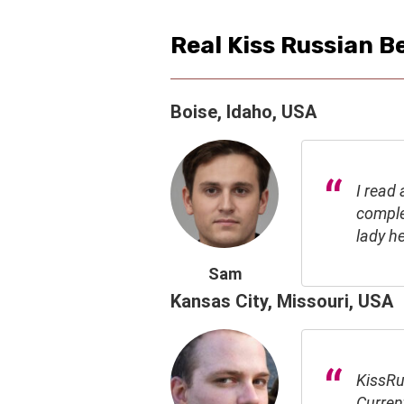
Real Kiss Russian B
Boise, Idaho, USA
I read 
complet
lady h
Sam
Kansas City, Missouri, USA
KissRu
Curren