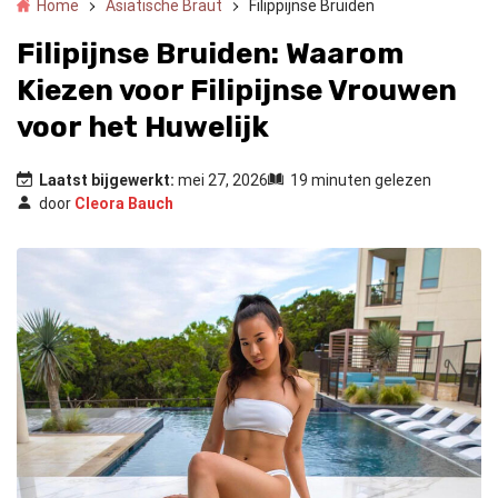
Home
Asiatische Braut
Filippijnse Bruiden
Filipijnse Bruiden: Waarom
Kiezen voor Filipijnse Vrouwen
voor het Huwelijk
Laatst bijgewerkt:
mei 27, 2026
19 minuten gelezen
door
Cleora Bauch