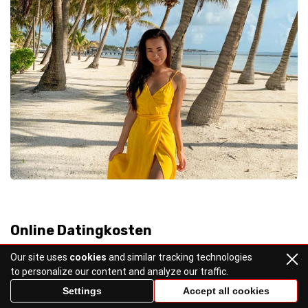
Online Datingkosten
Our site uses
cookies
and similar tracking technologies
to personalize our content and analyze our traffic.
Filipijnse vrouwen ontmoeten via
beste sites voor
Settings
Accept all cookies
postorderbruiden
brengt kosten met zich mee.