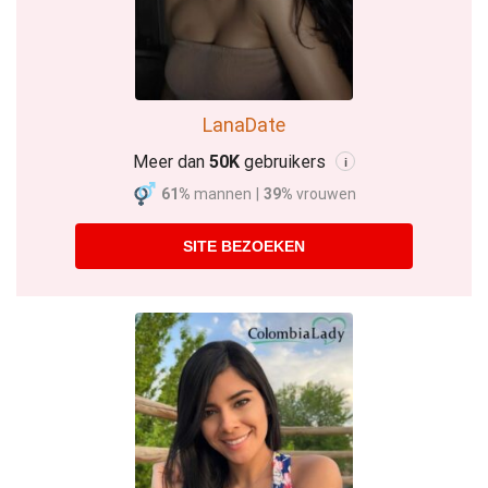
LanaDate
Meer dan
50K
gebruikers
i
61%
mannen
|
39%
vrouwen
SITE BEZOEKEN