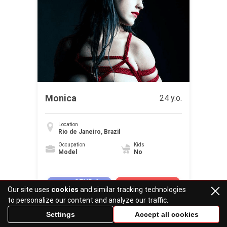
Monica
24 y.o.
Location
Rio de Janeiro, Brazil
Occupation
Kids
Model
No
SEND A
PROBEER
Our site uses
cookies
and similar tracking technologies
GIFT
to personalize our content and analyze our traffic.
Settings
Accept all cookies