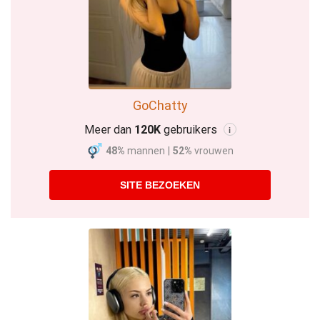
GoChatty
Meer dan
120K
gebruikers
i
48%
mannen
|
52%
vrouwen
SITE BEZOEKEN