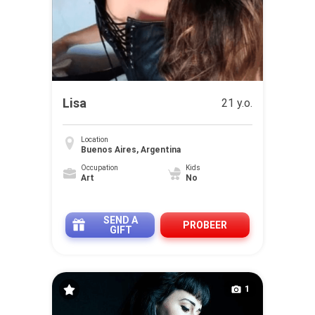
Lisa
21 y.o.
Location
Buenos Aires, Argentina
Occupation
Kids
Art
No
SEND A
PROBEER
GIFT
1