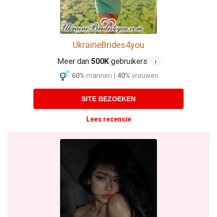
UkraineBrides4you
Meer dan
500K
gebruikers
i
60%
mannen
|
40%
vrouwen
SITE BEZOEKEN
Lees recensie