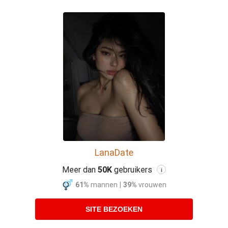
LanaDate
Meer dan
50K
gebruikers
i
61%
mannen
|
39%
vrouwen
SITE BEZOEKEN