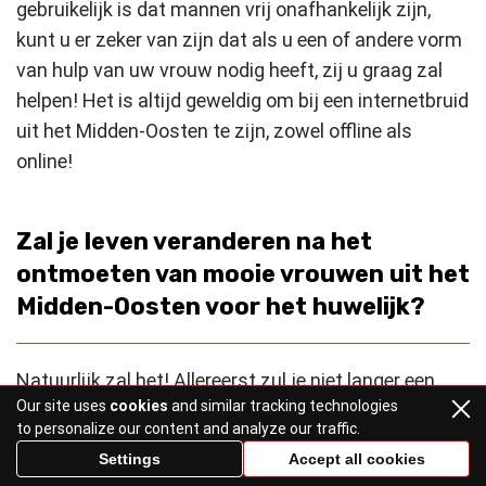
gebruikelijk is dat mannen vrij onafhankelijk zijn,
kunt u er zeker van zijn dat als u een of andere vorm
van hulp van uw vrouw nodig heeft, zij u graag zal
helpen! Het is altijd geweldig om bij een internetbruid
uit het Midden-Oosten te zijn, zowel offline als
online!
Zal je leven veranderen na het
ontmoeten van mooie vrouwen uit het
Midden-Oosten voor het huwelijk?
Natuurlijk zal het! Allereerst zul je niet langer een
Our site uses
cookies
and similar tracking technologies
alleenstaande man zijn! Trouwen met een vrouw uit
to personalize our content and analyze our traffic.
het Midden-Oosten zal je leven veranderen!
Settings
Accept all cookies
Allereerst is het essentieel om te zeggen dat