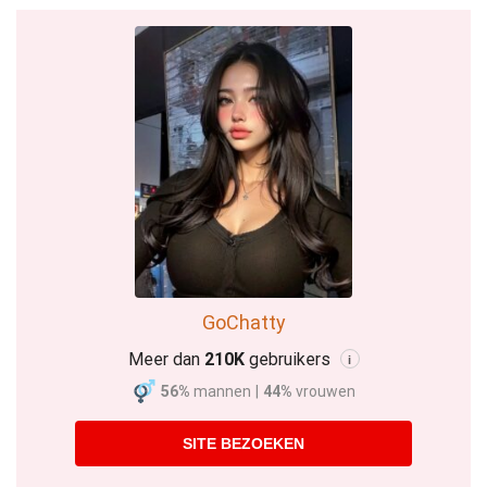
GoChatty
Meer dan
210K
gebruikers
i
56%
mannen
|
44%
vrouwen
SITE BEZOEKEN