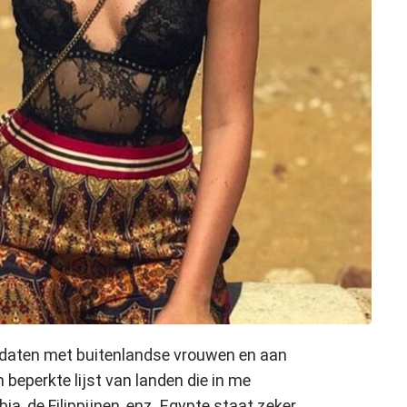
daten met buitenlandse vrouwen en aan
 beperkte lijst van landen die in me
a, de Filippijnen, enz. Egypte staat zeker