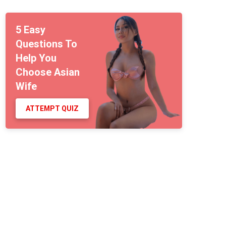
5 Easy
Questions To
Help You
Choose Asian
Wife
ATTEMPT QUIZ