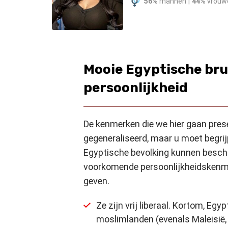
56%
mannen
|
44%
vrouw
Mooie Egyptische bru
persoonlijkheid
De kenmerken die we hier gaan prese
gegeneraliseerd, maar u moet begrij
Egyptische bevolking kunnen beschr
voorkomende persoonlijkheidskenme
geven.
Ze zijn vrij liberaal. Kortom, Egy
moslimlanden (evenals Maleisië, Al