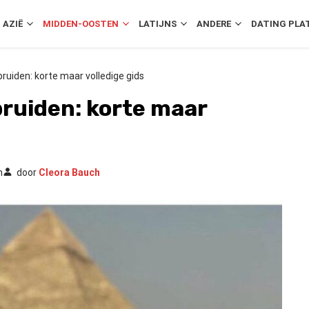
AZIË
MIDDEN-OOSTEN
LATIJNS
ANDERE
DATING PLA
ruiden: korte maar volledige gids
ruiden: korte maar
n
door
Cleora Bauch