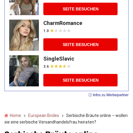
SEITE BESUCHEN
CharmRomance
1.0
SEITE BESUCHEN
SingleSlavic
3.6
SEITE BESUCHEN
ⓘ Infos zu Werbepartner
Home
European Brides
Serbische Bräute online – wollen
sie eine serbische Versandhandelsfrau heiraten?