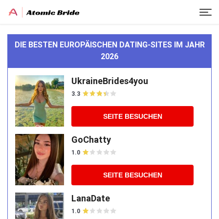
DIE BESTEN EUROPÄISCHEN DATING-SITES IM JAHR
2026
UkraineBrides4you
3.3
SEITE BESUCHEN
GoChatty
1.0
SEITE BESUCHEN
LanaDate
1.0