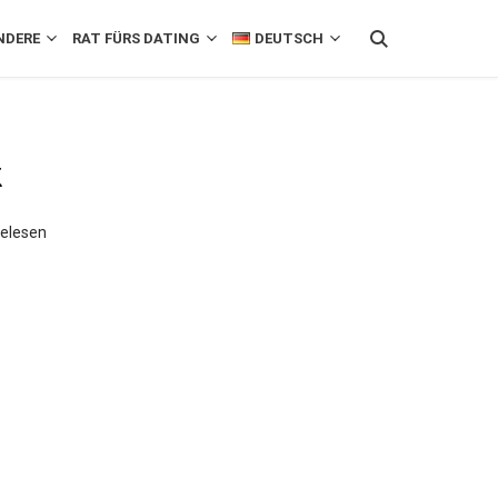
NDERE
RAT FÜRS DATING
DEUTSCH
k
gelesen