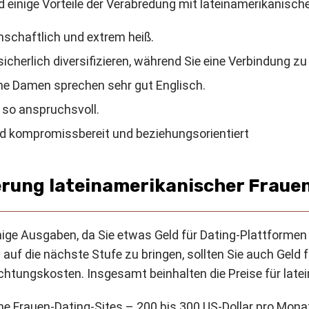
 einige Vorteile der Verabredung mit lateinamerikanischen
nschaftlich und extrem heiß.
sicherlich diversifizieren, während Sie eine Verbindung 
he Damen sprechen sehr gut Englisch.
 so anspruchsvoll.
nd kompromissbereit und beziehungsorientiert
ierung lateinamerikanischer Fraue
inige Ausgaben, da Sie etwas Geld für Dating-Plattform
 auf die nächste Stufe zu bringen, sollten Sie auch Geld
achtungskosten. Insgesamt beinhalten die Preise für late
he Frauen-Dating-Sites – 200 bis 300 US-Dollar pro Mona