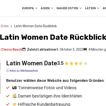
EUROPA
ASIEN
NAHER OSTEN
LATEIN
A
 Sites
Latin Women Date Rückblick
Latin Women Date Rückblic
n
Cleora Bauch
Zuletzt aktualisiert:
Oktober 5, 2023
4 Minuten 
Latin Women Date
3.5
ⓘ Infos zu Werbepartner
Benutzer wählen diese Website aus folgenden Gründen:
Tonnenweise Fotos und Videos
Damen bestätigen ihre Identitäten
Hilfreiche Kundenbetreuung