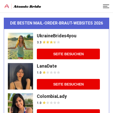
DIE BESTEN MAIL-ORDER-BRAUT-WEBSITES 2026
UkraineBrides4you
3.3
SEITE BESUCHEN
LanaDate
1.0
SEITE BESUCHEN
ColombiaLady
1.0